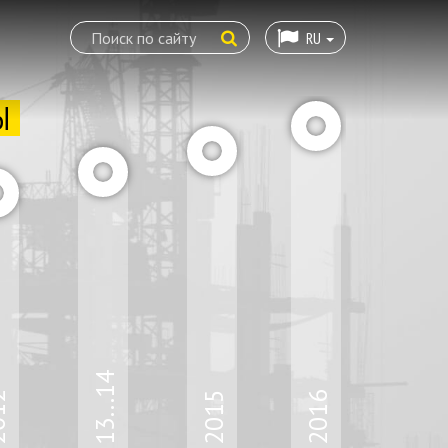
RU
Ы
13...14
12
2015
2016