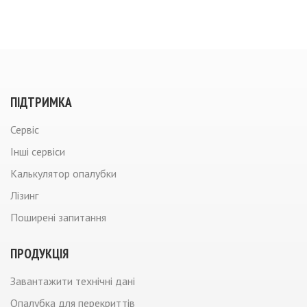
ПIДТРИМКА
Сервiс
Iншi сервiси
Калькулятор опалубки
Лiзинг
Поширені запитання
ПРОДУКЦIЯ
Завантажити технічні дані
Опалубка для перекриттів