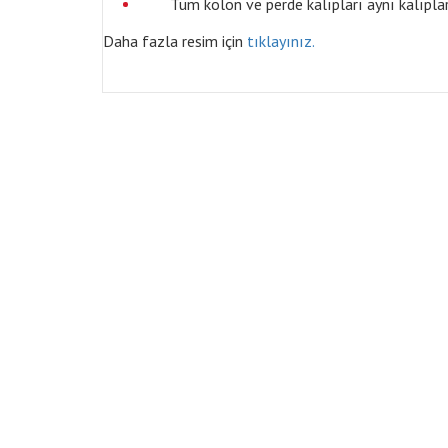
Tüm kolon ve perde kalıpları aynı kalıplar 
Daha fazla resim için
tıklayınız.