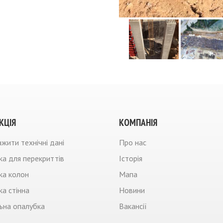
КЦIЯ
КОМПАНIЯ
жити технічні дані
Про нас
а для перекриттів
Iсторiя
ка колон
Мапа
а стінна
Новини
ьна опалубка
Вакансії