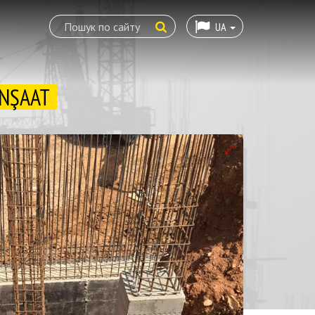
UA
İNŞAAT