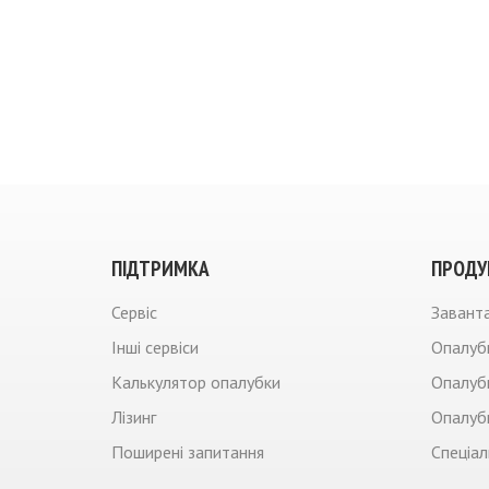
ПIДТРИМКА
ПРОДУ
Сервiс
Заванта
Iншi сервiси
Опалубк
Калькулятор опалубки
Опалуб
Лiзинг
Опалубк
Поширені запитання
Спеціал