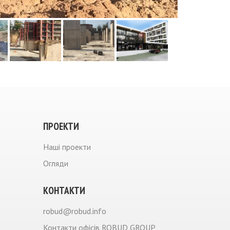
ПРОЕКТИ
Нашi проекти
Огляди
КОНТАКТИ
robud@robud.info
Контакти офiсiв ROBUD GROUP
Форма зворотнього зв'язку