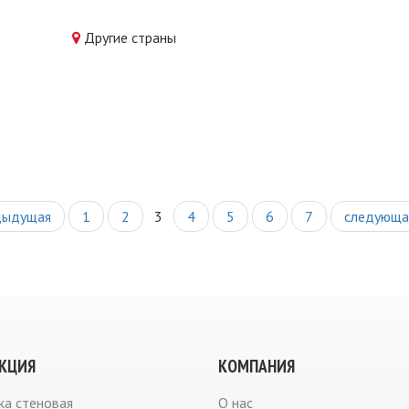
Другие страны
дыдущая
1
2
3
4
5
6
7
следующа
КЦИЯ
КОМПАНИЯ
ка стеновая
О нас